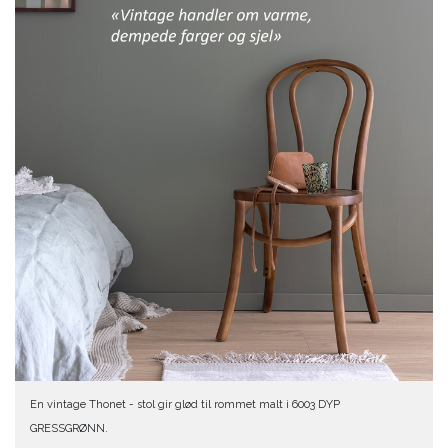
En vintage Thonet - stol gir glød til rommet malt i 6003 DYP
GRESSGRØNN.