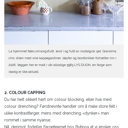
La hjemmet føles omsorgsfullt, levd i og fullt av nostalgisk sjel. Grandma
chic stilen med sine kappegardiner, sløyfer og bordbrikker fortsetter inn i
2026. Veggen her er malt i vår allsidige 5965 LYS DIJON, en farge som
stadig er like aktuell.
2. COLOUR CAPPING
Du har helt sikkert hørt om colour blocking, eller hva med
colour drenching? Førstnevnte handler om å male store felt i
ulike kontrastfarger, mens med drenching «dynker» man
rommet i samme nyanse.
Nå, derimot, forteller Fargeteamet hos Butinox at vi ønsker oss