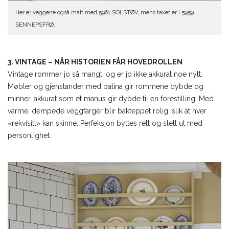
Her er veggene også malt med 5961 SOLSTØV, mens taket er i 5959
SENNEPSFRØ.
3. VINTAGE – NÅR HISTORIEN FÅR HOVEDROLLEN
Vintage rommer jo så mangt, og er jo ikke akkurat noe nytt.
Møbler og gjenstander med patina gir rommene dybde og
minner, akkurat som et manus gir dybde til en forestilling. Med
varme, dempede veggfarger blir bakteppet rolig, slik at hver
«rekvisitt» kan skinne. Perfeksjon byttes rett og slett ut med
personlighet.