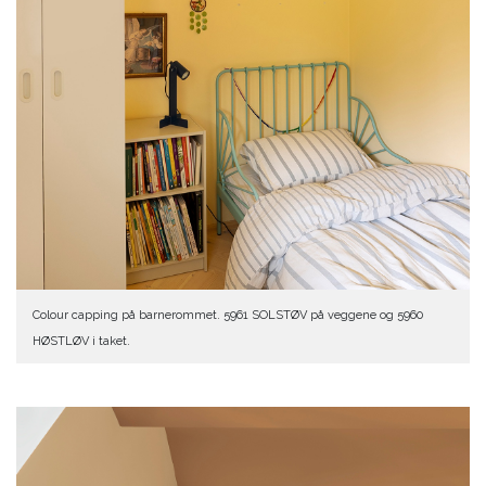
Colour capping på barnerommet. 5961 SOLSTØV på veggene og 5960
HØSTLØV i taket.