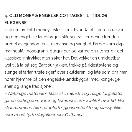
4. OLD MONEY & ENGELSK COTTAGESTIL -TIDLØS
ELEGANSE
Inspirert av «old money-estetikken» hvor Ralph Laurens univers
og den engelske landsbygda står sentralt, er denne trenden
preget av gjennomtenkt eleganse og varighet. Farger som dyp
marineblå, mosegrønn, burgunder og varme bruntoner gir det
klassiske inntrykket man søker her. Det vekker en umiddelbar
lyst til å ta på seg Barbour-jakken, trekke på ridestøvlene og
slenge et tartanrutete skjerf over skulderen, og late som om man
hører hjemme på den engelske landsbygda, med kongelige
aner og lange tradisjoner.
– Naturlige materialer, klassiske mønstre og rolige fargeflater
gir en setting som varer og kommuniserer kvalitet over tid. Her
skal rommene føles etablerte, gjennomtenkte og classy, ikke
som trendstyrte døgnfluer, sier Catharina.