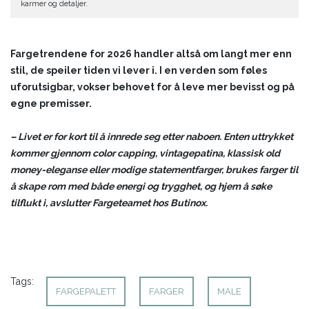
karmer og detaljer.
Fargetrendene for 2026 handler altså om langt mer enn
stil, de speiler tiden vi lever i. I en verden som føles
uforutsigbar, vokser behovet for å leve mer bevisst og på
egne premisser.
– Livet er for kort til å innrede seg etter naboen. Enten uttrykket
kommer gjennom color capping, vintagepatina, klassisk old
money-eleganse eller modige statementfarger, brukes farger til
å skape rom med både energi og trygghet, og hjem å søke
tilflukt i, avslutter Fargeteamet hos Butinox.
Tags:
FARGEPALETT
FARGER
MALE