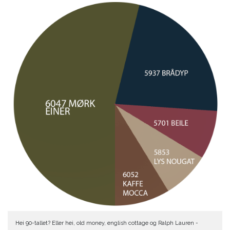
Hei 90-tallet? Eller hei, old money, english cottage og Ralph Lauren -