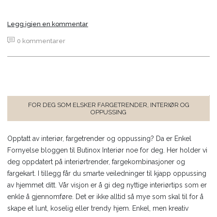
Legg igjen en kommentar
0 kommentarer
FOR DEG SOM ELSKER FARGETRENDER, INTERIØR OG
OPPUSSING
Opptatt av interiør, fargetrender og oppussing? Da er Enkel
Fornyelse bloggen til Butinox Interiør noe for deg. Her holder vi
deg oppdatert på interiørtrender, fargekombinasjoner og
fargekart. I tillegg får du smarte veiledninger til kjapp oppussing
av hjemmet ditt. Vår visjon er å gi deg nyttige interiørtips som er
enkle å gjennomføre. Det er ikke alltid så mye som skal til for å
skape et lunt, koselig eller trendy hjem. Enkel, men kreativ