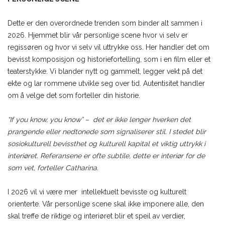
Dette er den overordnede trenden som binder alt sammen i
2026. Hjemmet blir vår personlige scene hvor vi selv er
regissøren og hvor vi selv vil uttrykke oss. Her handler det om
bevisst komposisjon og historiefortelling, som i en film eller et
teaterstykke. Vi blander nytt og gammelt, legger vekt på det
ekte og lar rommene utvikle seg over tid. Autentisitet handler
om å velge det som forteller din historie.
“If you know, you know” – det er ikke lenger hverken det
prangende eller nedtonede som signaliserer stil. I stedet blir
sosiokulturell bevissthet og kulturell kapital et viktig uttrykk i
interiøret. Referansene er ofte subtile, dette er interiør for de
som vet, forteller Catharina.
I 2026 vil vi være mer intellektuelt bevisste og kulturelt
orienterte. Vår personlige scene skal ikke imponere alle, den
skal treffe de riktige og interiøret blir et speil av verdier,