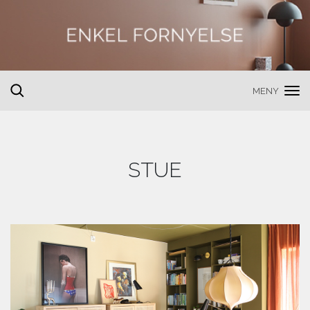
MENY
toggle
search
STUE