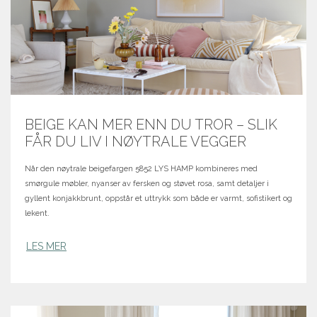
BEIGE KAN MER ENN DU TROR – SLIK
FÅR DU LIV I NØYTRALE VEGGER
Når den nøytrale beigefargen 5852 LYS HAMP kombineres med
smørgule møbler, nyanser av fersken og støvet rosa, samt detaljer i
gyllent konjakkbrunt, oppstår et uttrykk som både er varmt, sofistikert og
lekent.
LES MER