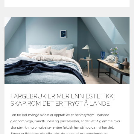
FARGEBRUK ER MER ENN ESTETIKK:
SKAP ROM DET ER TRYGT Å LANDE I
I en tid der mange av oss er opptatt av et nervesystem i balanse,
gjennom yoga, mindfulness og pusteøvelser, er det lett å glemme hvor
stor påvirkning omgivelsene våre faktisk har på hvordan vi har det.
Farger er ikke bare visuelle valg; de virker på oss emosjonelt og