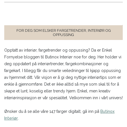
FOR DEG SOM ELSKER FARGETRENDER, INTERIØR OG
OPPUSSING
Opptatt av interiør, fargetrender og oppussing? Da er Enkel
Fornyelse bloggen til Butinox Interiør noe for deg. Her holder vi
deg oppdatert på interiørtrender, fargekombinasjoner og
fargekart. I tillegg får du smarte veiledninger til kjapp oppussing
av hjemmet ditt. Vår visjon er å gi deg nyttige interiørtips som er
enkle å gjennomføre. Det er ikke alltid så mye som skal til for å
skape et lunt, koselig eller trendy hjem. Enkel, men kreativ
interiørinspirasjon er vår spesialitet. Velkommen inn i vårt univers!
Ønsker du å se alle våre 147 farger digitalt, gå inn på
Butinox
Interiør
.