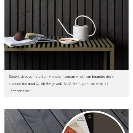
Sobert, dypt og naturlig - vi elsker hvordan vi lett kan forandre det vi
allerede har med Quick Bengalack. Se så fint fuglehuset er blitt i
Terracottarødt.