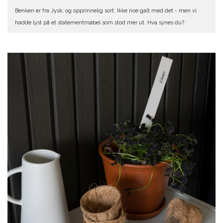
Benken er fra Jysk, og opprinnelig sort. Ikke noe galt med det - men vi
hadde lyst på et statementmøbel som stod mer ut. Hva synes du?