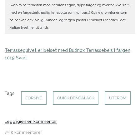
Skap ro på terrassen med naturens egne, dype farger, og hvorfor ikke slå til
med en fargesterk, rødlig terracotta som kontrast? Gylne grønntoner som
på benken er virkelig i vinden, og fargen passer utmerket utendørs i det
kjølige lyset her til lands
Terrassegulvet er beiset med Butinox Terrassebeis i fargen
1019 Svart
Tags:
FORNYE
QUICK BENGALACK
UTEROM
Legg igjen en kommentar
0 kommentarer