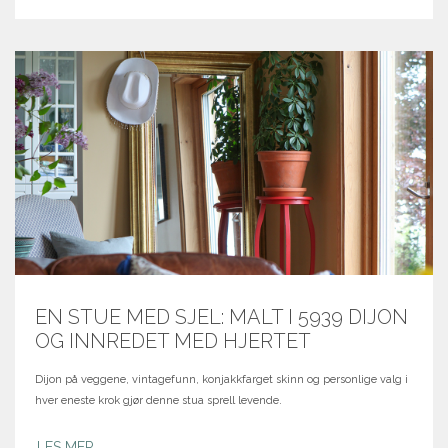
EN STUE MED SJEL: MALT I 5939 DIJON
OG INNREDET MED HJERTET
Dijon på veggene, vintagefunn, konjakkfarget skinn og personlige valg i
hver eneste krok gjør denne stua sprell levende.
LES MER