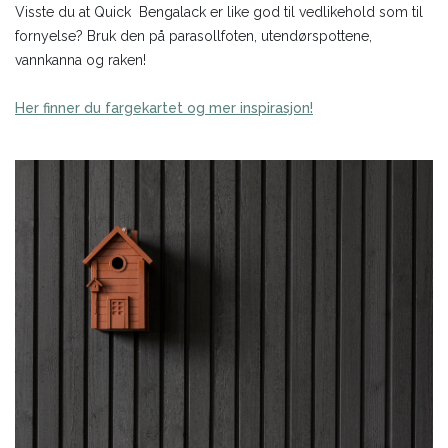
Visste du at Quick Bengalack er like god til vedlikehold som til
fornyelse? Bruk den på parasollfoten, utendørspottene,
vannkanna og raken!
Her finner du fargekartet og mer inspirasjon!