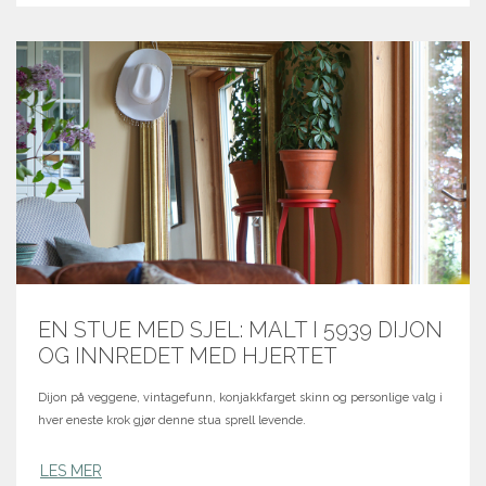
EN STUE MED SJEL: MALT I 5939 DIJON
OG INNREDET MED HJERTET
Dijon på veggene, vintagefunn, konjakkfarget skinn og personlige valg i
hver eneste krok gjør denne stua sprell levende.
LES MER