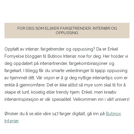
FOR DEG SOM ELSKER FARGETRENDER, INTERIØR OG
OPPUSSING
Opptatt av interiør, fargetrender og oppussing? Da er Enkel
Fornyelse bloggen til Butinox Interiør noe for deg. Her holder vi
deg oppdatert på interiørtrender, fargekombinasjoner og
fargekart. I tillegg får du smarte veiledninger til kjapp oppussing
av hjemmet ditt. Vår visjon er å gi deg nyttige interiørtips som er
enkle å gjennomføre. Det er ikke alltid så mye som skal til for å
skape et lunt, koselig eller trendy hjem. Enkel, men kreativ
interiørinspirasjon er vår spesialitet. Velkommen inn i vårt univers!
Ønsker du å se alle våre 147 farger digitalt, gå inn på
Butinox
Interiør
.