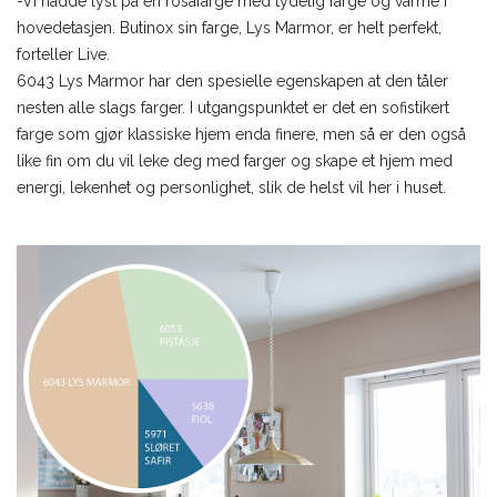
-Vi hadde lyst på en rosafarge med tydelig farge og varme i
hovedetasjen. Butinox sin farge, Lys Marmor, er helt perfekt,
forteller Live.
6043 Lys Marmor har den spesielle egenskapen at den tåler
nesten alle slags farger. I utgangspunktet er det en sofistikert
farge som gjør klassiske hjem enda finere, men så er den også
like fin om du vil leke deg med farger og skape et hjem med
energi, lekenhet og personlighet, slik de helst vil her i huset.