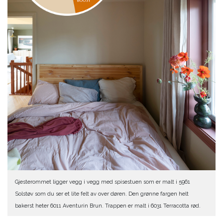
Gjesterommet ligger vegg i vegg med spisestuen som er malt i 5961
Solstøv som du ser et lite felt av over døren. Den grønne fargen helt
bakerst heter 6011 Aventurin Brun. Trappen er malt i 6031 Terracotta rød.