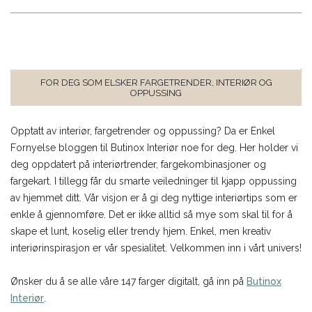
FOR DEG SOM ELSKER FARGETRENDER, INTERIØR OG
OPPUSSING
Opptatt av interiør, fargetrender og oppussing? Da er Enkel
Fornyelse bloggen til Butinox Interiør noe for deg. Her holder vi
deg oppdatert på interiørtrender, fargekombinasjoner og
fargekart. I tillegg får du smarte veiledninger til kjapp oppussing
av hjemmet ditt. Vår visjon er å gi deg nyttige interiørtips som er
enkle å gjennomføre. Det er ikke alltid så mye som skal til for å
skape et lunt, koselig eller trendy hjem. Enkel, men kreativ
interiørinspirasjon er vår spesialitet. Velkommen inn i vårt univers!
Ønsker du å se alle våre 147 farger digitalt, gå inn på
Butinox
Interiør
.