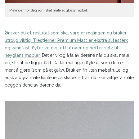
Malingen for deg som skal male et glossy møbel.
Ønsker du et reslutat som skal vare er malingen du bruker
utrolig viktig. Trestjerner Premium Matt er ekstra slitesterk
og vannfast, flyter veldig lett utover og hefter selv til
høyglans møbler.
Det er viktig å ta av dørene når du skal male
de, slik at de ligger flatt. Da får malingen flyte ut som den er
ment å gjøre (som på et gulv). Bruk en fin liten møbelrulle, og
husk å også male kantene på skapet – hvis du ikke velger å male
begge sidene av dørene da.