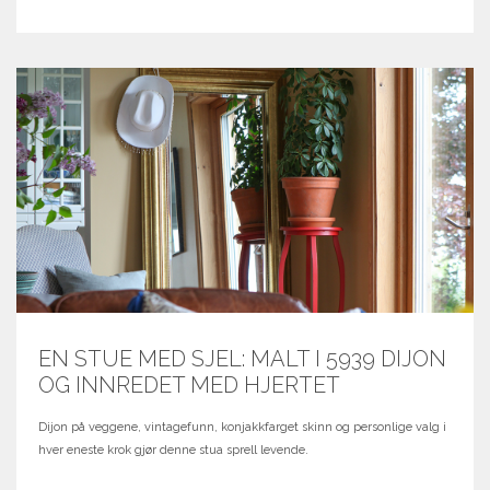
EN STUE MED SJEL: MALT I 5939 DIJON
OG INNREDET MED HJERTET
Dijon på veggene, vintagefunn, konjakkfarget skinn og personlige valg i
hver eneste krok gjør denne stua sprell levende.