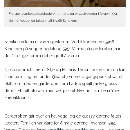
Fra speilblanke garderobedører til matte og ekslusive dører i fargen 5951
Varme. Vegger og tak er malt i 5966 Sandkorn.
Familien ville ha et varm gjesterom. Ved å kombinere 5966
Sandkorn på vegger og tak og 5951 Varme på garderoben har
de fått et gjesterom det er godt å være i.
Gjesterommet tilhører Silje og Mathias Thoen Løken som du kan
finne på instagram under @barehjemme. Utgangspunktet var et
blått rom med en garderobe som hadde speilblanke glossy
dører. Et helt ok rom, men det passet ikke inn i familien i Ytre
Enebakk sin stil.
Garderoben går over en hel vegg, og de glossy dørene føltes
utdatert. Familien var klare for å male dørene i nyansen 5951
Varme. Det er en farge som ikke rosa og ikke helt rød – en varm