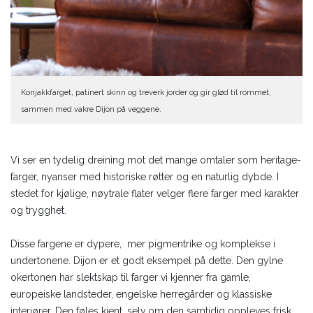
Konjakkfarget, patinert skinn og treverk jorder og gir glød til rommet,
sammen med vakre Dijon på veggene.
Vi ser en tydelig dreining mot det mange omtaler som heritage-
farger, nyanser med historiske røtter og en naturlig dybde. I
stedet for kjølige, nøytrale flater velger flere farger med karakter
og trygghet.
Disse fargene er dypere, mer pigmentrike og komplekse i
undertonene. Dijon er et godt eksempel på dette. Den gylne
okertonen har slektskap til farger vi kjenner fra gamle,
europeiske landsteder, engelske herregårder og klassiske
interiører. Den føles kjent, selv om den samtidig oppleves frisk