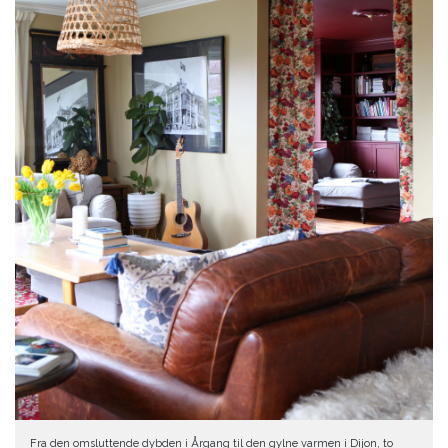
Fra den omsluttende dybden i Årgang til den gylne varmen i Dijon, to