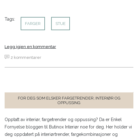
Tags:
FARGER
STUE
Legg igjen en kommentar
2 kommentarer
FOR DEG SOM ELSKER FARGETRENDER, INTERIØR OG
OPPUSSING
Opptatt av interiør, fargetrender og oppussing? Da er Enkel
Fornyelse bloggen til Butinox Interiør noe for deg. Her holder vi
deg oppdatert på interiørtrender, fargekombinasjoner og