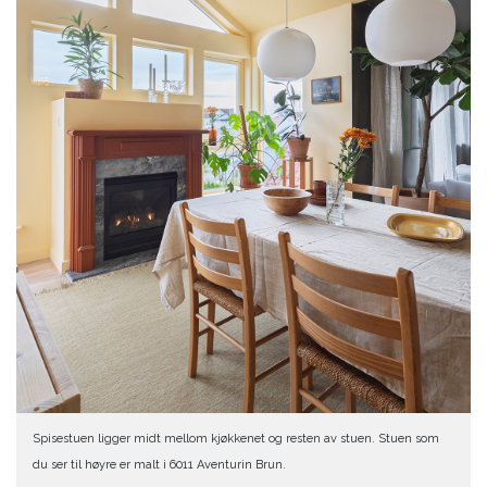
Spisestuen ligger midt mellom kjøkkenet og resten av stuen. Stuen som
du ser til høyre er malt i 6011 Aventurin Brun.