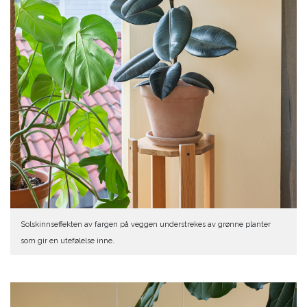
Solskinnseffekten av fargen på veggen understrekes av grønne planter
som gir en utefølelse inne.