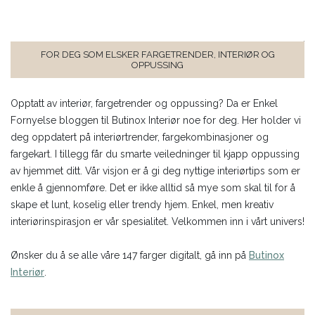
FOR DEG SOM ELSKER FARGETRENDER, INTERIØR OG
OPPUSSING
Opptatt av interiør, fargetrender og oppussing? Da er Enkel
Fornyelse bloggen til Butinox Interiør noe for deg. Her holder vi
deg oppdatert på interiørtrender, fargekombinasjoner og
fargekart. I tillegg får du smarte veiledninger til kjapp oppussing
av hjemmet ditt. Vår visjon er å gi deg nyttige interiørtips som er
enkle å gjennomføre. Det er ikke alltid så mye som skal til for å
skape et lunt, koselig eller trendy hjem. Enkel, men kreativ
interiørinspirasjon er vår spesialitet. Velkommen inn i vårt univers!
Ønsker du å se alle våre 147 farger digitalt, gå inn på
Butinox
Interiør
.