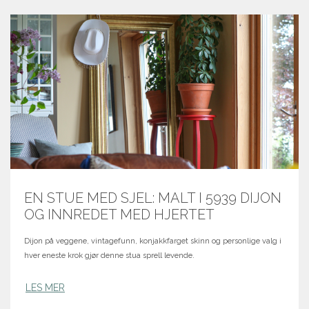
EN STUE MED SJEL: MALT I 5939 DIJON
OG INNREDET MED HJERTET
Dijon på veggene, vintagefunn, konjakkfarget skinn og personlige valg i
hver eneste krok gjør denne stua sprell levende.
LES MER