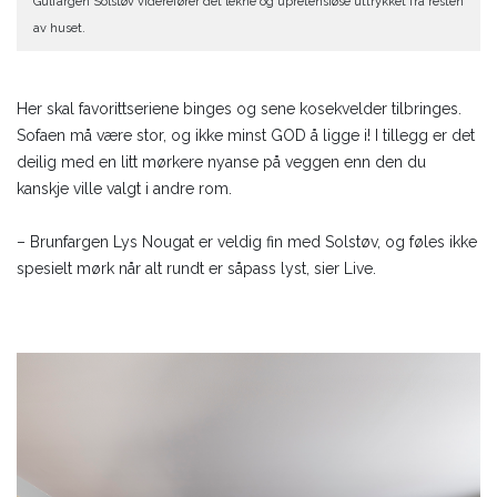
Gulfargen Solstøv viderefører det lekne og upretensiøse uttrykket fra resten
av huset.
Her skal favorittseriene binges og sene kosekvelder tilbringes.
Sofaen må være stor, og ikke minst GOD å ligge i! I tillegg er det
deilig med en litt mørkere nyanse på veggen enn den du
kanskje ville valgt i andre rom.
– Brunfargen Lys Nougat er veldig fin med Solstøv, og føles ikke
spesielt mørk når alt rundt er såpass lyst, sier Live.