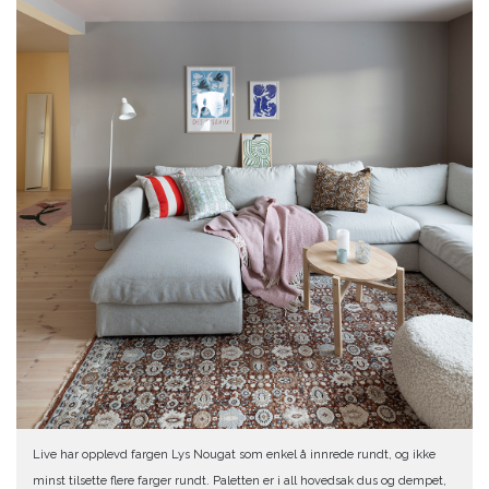
Live har opplevd fargen Lys Nougat som enkel å innrede rundt, og ikke
minst tilsette flere farger rundt. Paletten er i all hovedsak dus og dempet,