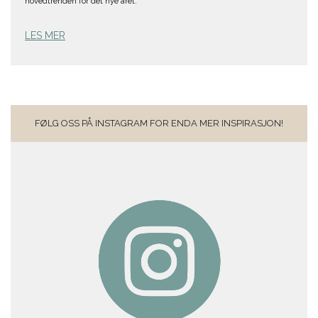
hovedtrenden for det nye året.
LES MER
FØLG OSS PÅ INSTAGRAM FOR ENDA MER INSPIRASJON!