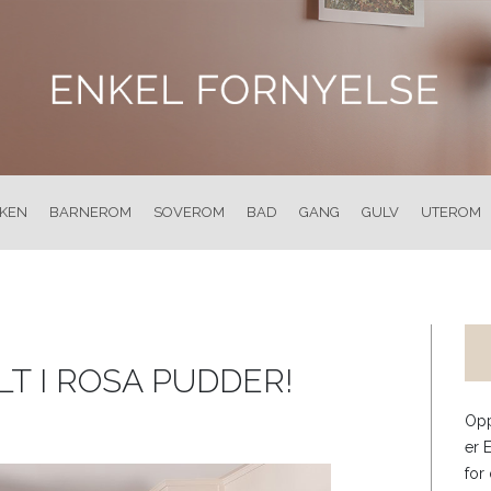
KKEN
BARNEROM
SOVEROM
BAD
GANG
GULV
UTEROM
LT I ROSA PUDDER!
Opp
er 
for