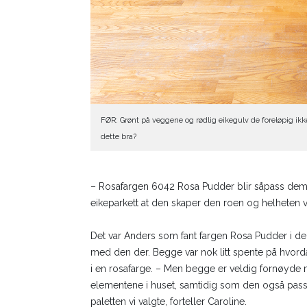
FØR: Grønt på veggene og rødlig eikegulv de foreløpig ikk
dette bra?
– Rosafargen 6042 Rosa Pudder blir såpass dem
eikeparkett at den skaper den roen og helheten v
Det var Anders som fant fargen Rosa Pudder i der
med den der. Begge var nok litt spente på hvorda
i en rosafarge. – Men begge er veldig fornøyde me
elementene i huset, samtidig som den også pass
paletten vi valgte, forteller Caroline.