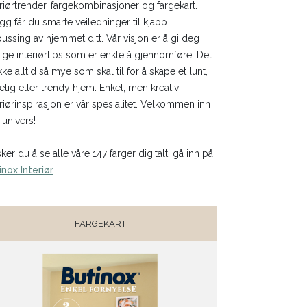
eriørtrender, fargekombinasjoner og fargekart. I
legg får du smarte veiledninger til kjapp
ussing av hjemmet ditt. Vår visjon er å gi deg
tige interiørtips som er enkle å gjennomføre. Det
kke alltid så mye som skal til for å skape et lunt,
elig eller trendy hjem. Enkel, men kreativ
eriørinspirasjon er vår spesialitet. Velkommen inn i
 univers!
ker du å se alle våre 147 farger digitalt, gå inn på
inox Interiør
.
FARGEKART