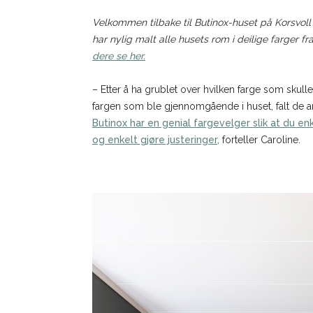
Velkommen tilbake til Butinox-huset på Korsvoll
har nylig malt alle husets rom i deilige farger fr
dere se her.
– Etter å ha grublet over hvilken farge som skull
fargen som ble gjennomgående i huset, falt de an
Butinox har en genial fargevelger slik at du en
og enkelt gjøre justeringer,
forteller Caroline.