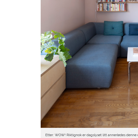
Etter: WOW! Riktignok er dagslyset litt annerledes denne 