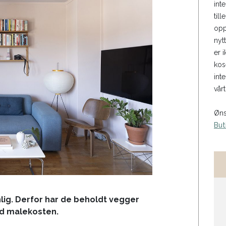
int
til
opp
nyt
er i
kos
int
vårt
Øns
But
lig. Derfor har de beholdt vegger
ed malekosten.