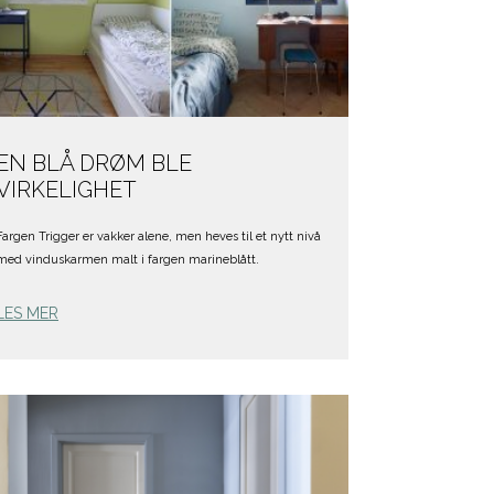
EN BLÅ DRØM BLE
VIRKELIGHET
Fargen Trigger er vakker alene, men heves til et nytt nivå
med vinduskarmen malt i fargen marineblått.
LES MER