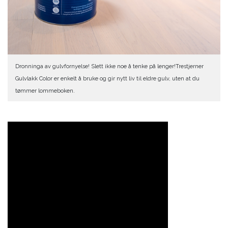
Dronninga av gulvfornyelse! Slett ikke noe å tenke på lenger!Trestjerner
Gulvlakk Color er enkelt å bruke og gir nytt liv til eldre gulv, uten at du
tømmer lommeboken.