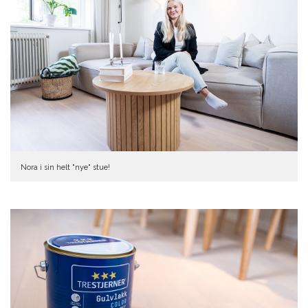
Nora i sin helt "nye" stue!