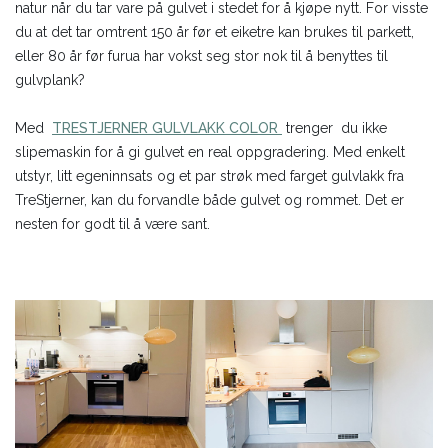
natur når du tar vare på gulvet i stedet for å kjøpe nytt. For visste
du at det tar omtrent 150 år før et eiketre kan brukes til parkett,
eller 80 år før furua har vokst seg stor nok til å benyttes til
gulvplank?
Med
TRESTJERNER GULVLAKK COLOR
trenger du ikke
slipemaskin for å gi gulvet en real oppgradering. Med enkelt
utstyr, litt egeninnsats og et par strøk med farget gulvlakk fra
TreStjerner, kan du forvandle både gulvet og rommet. Det er
nesten for godt til å være sant.