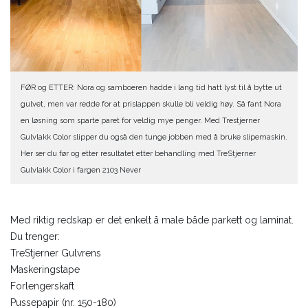
FØR og ETTER: Nora og samboeren hadde i lang tid hatt lyst til å bytte ut
gulvet, men var redde for at prislappen skulle bli veldig høy. Så fant Nora
en løsning som sparte paret for veldig mye penger. Med Trestjerner
Gulvlakk Color slipper du også den tunge jobben med å bruke slipemaskin.
Her ser du før og etter resultatet etter behandling med TreStjerner
Gulvlakk Color i fargen 2103 Never
Med riktig redskap er det enkelt å male både parkett og laminat.
Du trenger:
TreStjerner Gulvrens
Maskeringstape
Forlengerskaft
Pussepapir (nr. 150-180)