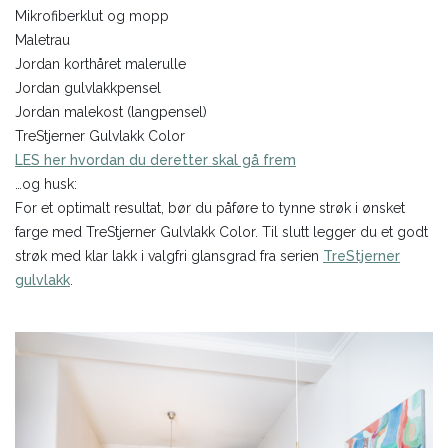
Mikrofiberklut og mopp
Maletrau
Jordan korthåret malerulle
Jordan gulvlakkpensel
Jordan malekost (langpensel)
TreStjerner Gulvlakk Color
LES her hvordan du deretter skal gå frem
…og husk:
For et optimalt resultat, bør du påføre to tynne strøk i ønsket
farge med TreStjerner Gulvlakk Color. Til slutt legger du et godt
strøk med klar lakk i valgfri glansgrad fra serien
TreStjerner
gulvlakk
.