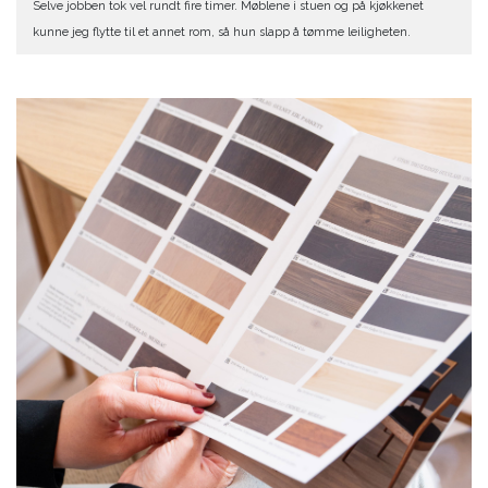
Selve jobben tok vel rundt fire timer. Møblene i stuen og på kjøkkenet
kunne jeg flytte til et annet rom, så hun slapp å tømme leiligheten.