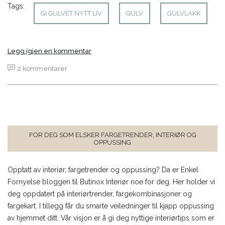
Tags:
GI GULVET NYTT LIV
GULV
GULVLAKK
Legg igjen en kommentar
2 kommentarer
FOR DEG SOM ELSKER FARGETRENDER, INTERIØR OG
OPPUSSING
Opptatt av interiør, fargetrender og oppussing? Da er Enkel
Fornyelse bloggen til Butinox Interiør noe for deg. Her holder vi
deg oppdatert på interiørtrender, fargekombinasjoner og
fargekart. I tillegg får du smarte veiledninger til kjapp oppussing
av hjemmet ditt. Vår visjon er å gi deg nyttige interiørtips som er