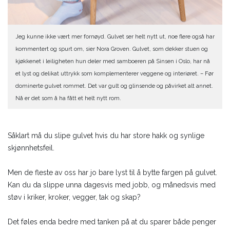
Jeg kunne ikke vært mer fornøyd. Gulvet ser helt nytt ut, noe flere også har
kommentert og spurt om, sier Nora Groven. Gulvet, som dekker stuen og
kjøkkenet i leiligheten hun deler med samboeren på Sinsen i Oslo, har nå
et lyst og delikat uttrykk som komplementerer veggene og interiøret. – Før
dominerte gulvet rommet. Det var gult og glinsende og påvirket alt annet.
Nå er det som å ha fått et helt nytt rom.
Såklart må du slipe gulvet hvis du har store hakk og synlige
skjønnhetsfeil.
Men de fleste av oss har jo bare lyst til å bytte fargen på gulvet.
Kan du da slippe unna dagesvis med jobb, og månedsvis med
støv i kriker, kroker, vegger, tak og skap?
Det føles enda bedre med tanken på at du sparer både penger