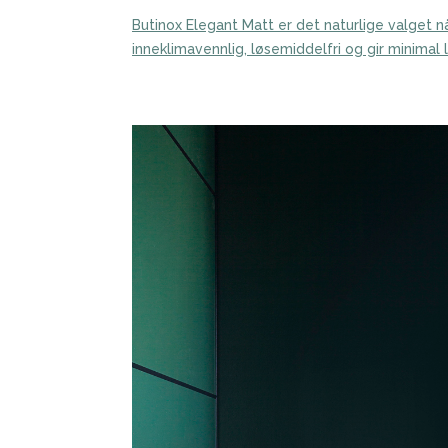
Butinox Elegant Matt er det naturlige valget 
inneklimavennlig, løsemiddelfri og gir minimal 