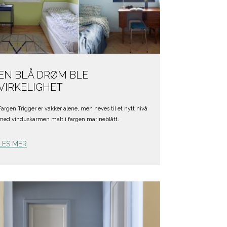
EN BLÅ DRØM BLE
VIRKELIGHET
Fargen Trigger er vakker alene, men heves til et nytt nivå
med vinduskarmen malt i fargen marineblått.
LES MER