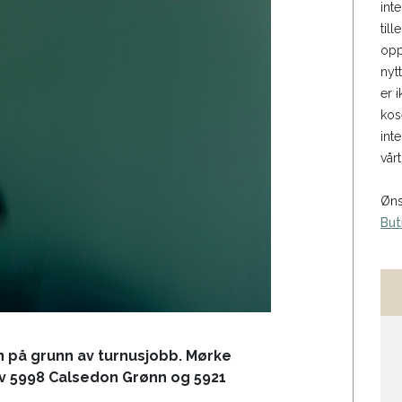
int
til
opp
nyt
er i
kos
int
vårt
Øns
But
 på grunn av turnusjobb. Mørke
v 5998 Calsedon Grønn og 5921