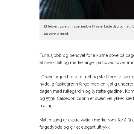
Et lekkert soverom som innbyr til søvn både dag og natt. 
på soverommet.
Turnusjobb og behovet for å kunne sove på dage
et mørkt tak og mørke farger på hovedsoveromm
-Grønnfargen ble valgt rett og slett fordi vi liker 
nydelig flaskegrønn farge med en kjølig undert
dagen med rullegardin og lystette gardiner. 
og 5998 Calsedon Grønn er svært vellykket, særl
maling.
Matt maling er ekstra viktig i mørke rom, for å få e
fargedybde og gir et elegant uttrykk.