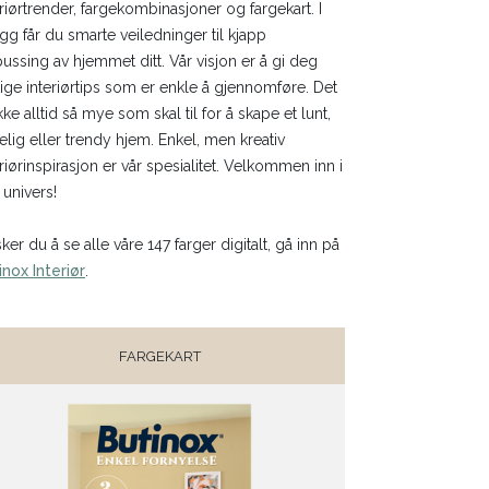
eriørtrender, fargekombinasjoner og fargekart. I
legg får du smarte veiledninger til kjapp
ussing av hjemmet ditt. Vår visjon er å gi deg
tige interiørtips som er enkle å gjennomføre. Det
kke alltid så mye som skal til for å skape et lunt,
elig eller trendy hjem. Enkel, men kreativ
eriørinspirasjon er vår spesialitet. Velkommen inn i
 univers!
ker du å se alle våre 147 farger digitalt, gå inn på
inox Interiør
.
FARGEKART