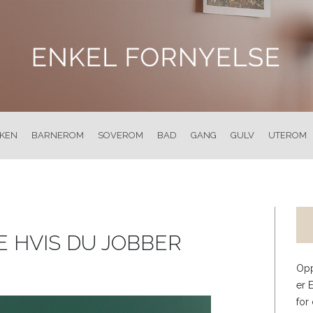
KKEN
BARNEROM
SOVEROM
BAD
GANG
GULV
UTEROM
 HVIS DU JOBBER
Opp
er 
for