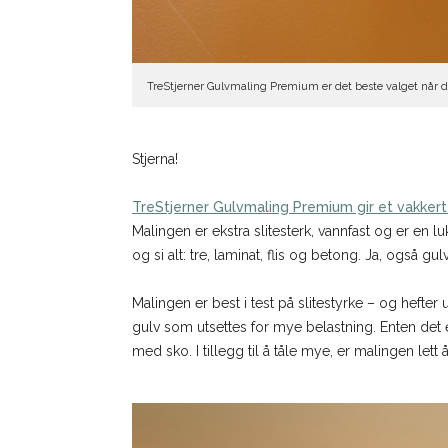
TreStjerner Gulvmaling Premium er det beste valget når d
Stjerna!
TreStjerner Gulvmaling Premium gir et vakkert
Malingen er ekstra slitesterk, vannfast og er en
og si alt: tre, laminat, flis og betong. Ja, også gu
Malingen er best i test på slitestyrke – og hefter
gulv som utsettes for mye belastning. Enten det e
med sko. I tillegg til å tåle mye, er malingen lett