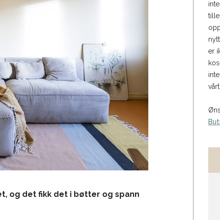
int
til
opp
nyt
er i
kos
int
vårt
Øns
But
t, og det fikk det i bøtter og spann