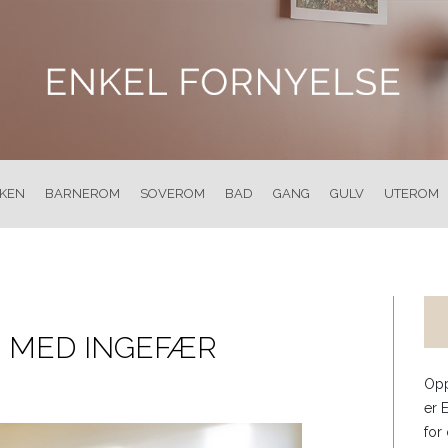
KKEN
BARNEROM
SOVEROM
BAD
GANG
GULV
UTEROM
I MED INGEFÆR
Opp
er 
for