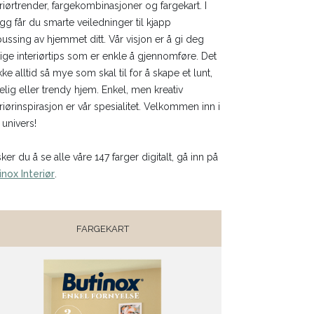
eriørtrender, fargekombinasjoner og fargekart. I
legg får du smarte veiledninger til kjapp
ussing av hjemmet ditt. Vår visjon er å gi deg
tige interiørtips som er enkle å gjennomføre. Det
kke alltid så mye som skal til for å skape et lunt,
elig eller trendy hjem. Enkel, men kreativ
eriørinspirasjon er vår spesialitet. Velkommen inn i
 univers!
ker du å se alle våre 147 farger digitalt, gå inn på
inox Interiør
.
FARGEKART