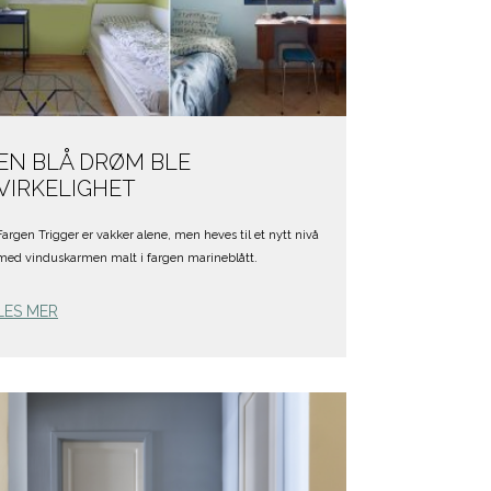
EN BLÅ DRØM BLE
VIRKELIGHET
Fargen Trigger er vakker alene, men heves til et nytt nivå
med vinduskarmen malt i fargen marineblått.
LES MER